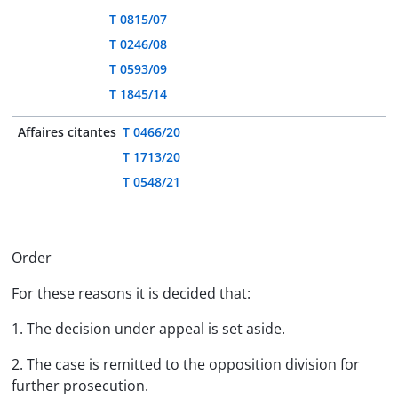
T 0815/07
T 0246/08
T 0593/09
T 1845/14
Affaires citantes
T 0466/20
T 1713/20
T 0548/21
Order
For these reasons it is decided that:
1. The decision under appeal is set aside.
2. The case is remitted to the opposition division for
further prosecution.