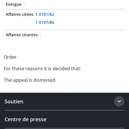
Exergue
-
Affaires citées
T 0181/82
T 0197/86
Affaires citantes
-
Order
For these reasons it is decided that:
The appeal is dismissed.
Soutien
Centre de presse