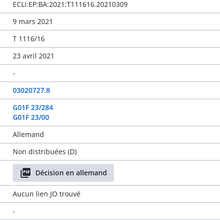
ECLI:EP:BA:2021:T111616.20210309
9 mars 2021
T 1116/16
23 avril 2021
-
03020727.8
G01F 23/284
G01F 23/00
Allemand
Non distribuées (D)
Décision en allemand
Aucun lien JO trouvé
-