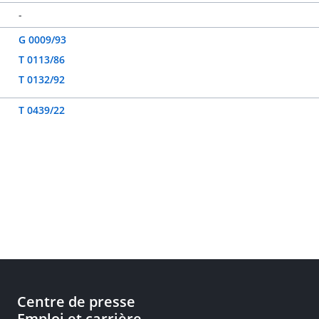
-
G 0009/93
T 0113/86
T 0132/92
T 0439/22
Centre de presse
Emploi et carrière