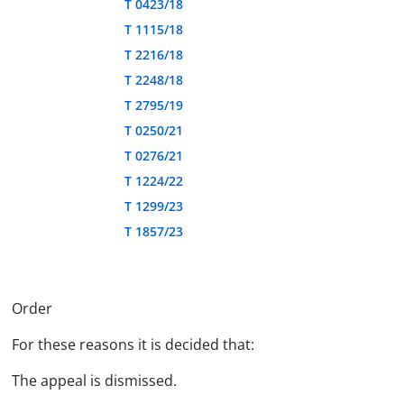
T 0423/18
T 1115/18
T 2216/18
T 2248/18
T 2795/19
T 0250/21
T 0276/21
T 1224/22
T 1299/23
T 1857/23
Order
For these reasons it is decided that:
The appeal is dismissed.