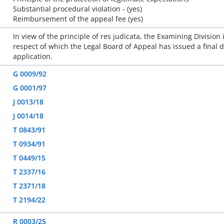
Substantial procedural violation - (yes)
Reimbursement of the appeal fee (yes)
In view of the principle of res judicata, the Examining Divisio
respect of which the Legal Board of Appeal has issued a final 
application.
G 0009/92
G 0001/97
J 0013/18
J 0014/18
T 0843/91
T 0934/91
T 0449/15
T 2337/16
T 2371/18
T 2194/22
R 0003/25