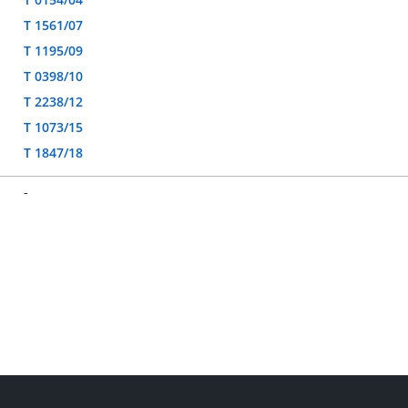
T 1561/07
T 1195/09
T 0398/10
T 2238/12
T 1073/15
T 1847/18
-