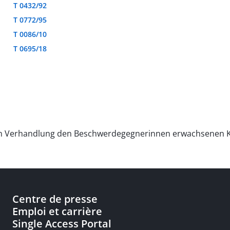
T 0432/92
T 0772/95
T 0086/10
T 0695/18
en Verhandlung den Beschwerdegegnerinnen erwachsenen Ko
Centre de presse
Emploi et carrière
Single Access Portal