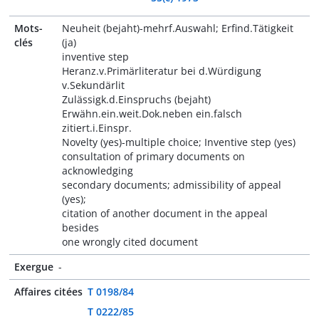
Mots-
Neuheit (bejaht)-mehrf.Auswahl; Erfind.Tätigkeit
clés
(ja)
inventive step
Heranz.v.Primärliteratur bei d.Würdigung
v.Sekundärlit
Zulässigk.d.Einspruchs (bejaht)
Erwähn.ein.weit.Dok.neben ein.falsch
zitiert.i.Einspr.
Novelty (yes)-multiple choice; Inventive step (yes)
consultation of primary documents on
acknowledging
secondary documents; admissibility of appeal
(yes);
citation of another document in the appeal
besides
one wrongly cited document
Exergue
-
Affaires citées
T 0198/84
T 0222/85