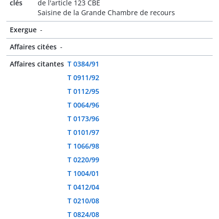
clés
de l'article 123 CBE
Saisine de la Grande Chambre de recours
Exergue
-
Affaires citées
-
Affaires citantes
T 0384/91
T 0911/92
T 0112/95
T 0064/96
T 0173/96
T 0101/97
T 1066/98
T 0220/99
T 1004/01
T 0412/04
T 0210/08
T 0824/08