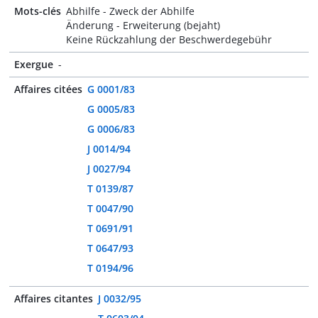
Mots-clés
Abhilfe - Zweck der Abhilfe
Änderung - Erweiterung (bejaht)
Keine Rückzahlung der Beschwerdegebühr
Exergue
-
Affaires citées
G 0001/83
G 0005/83
G 0006/83
J 0014/94
J 0027/94
T 0139/87
T 0047/90
T 0691/91
T 0647/93
T 0194/96
Affaires citantes
J 0032/95