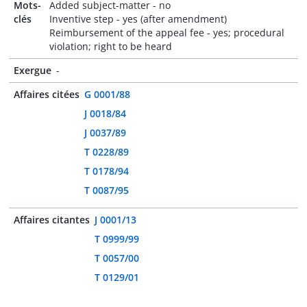
Mots-
Added subject-matter - no
clés
Inventive step - yes (after amendment)
Reimbursement of the appeal fee - yes; procedural
violation; right to be heard
Exergue
-
Affaires citées
G 0001/88
J 0018/84
J 0037/89
T 0228/89
T 0178/94
T 0087/95
Affaires citantes
J 0001/13
T 0999/99
T 0057/00
T 0129/01