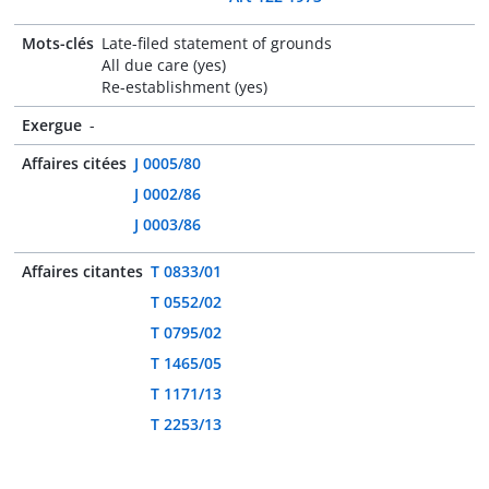
Mots-clés
Late-filed statement of grounds
All due care (yes)
Re-establishment (yes)
Exergue
-
Affaires citées
J 0005/80
J 0002/86
J 0003/86
Affaires citantes
T 0833/01
T 0552/02
T 0795/02
T 1465/05
T 1171/13
T 2253/13