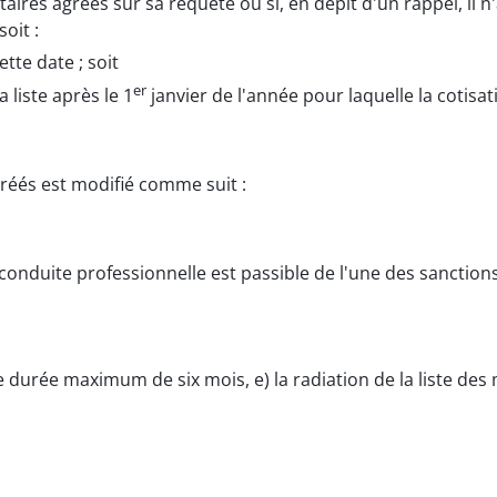
aires agréés sur sa requête ou si, en dépit d'un rappel, il n
oit :
tte date ; soit
er
 liste après le 1
janvier de l'année pour laquelle la cotisat
réés est modifié comme suit :
conduite professionnelle est passible de l'une des sanctions
ne durée maximum de six mois, e) la radiation de la liste d