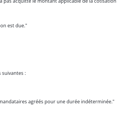
'a pas acquitté le montant applicable de la cotisation
ion est due."
 suivantes :
es mandataires agréés pour une durée indéterminée."