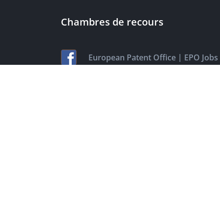
Chambres de recours
|
European Patent Office
EPO Jobs
EuropeanPatentOffice
|
European Patent Office
EPO Jobs
|
EPOorg
EPOjobs
TheEPO