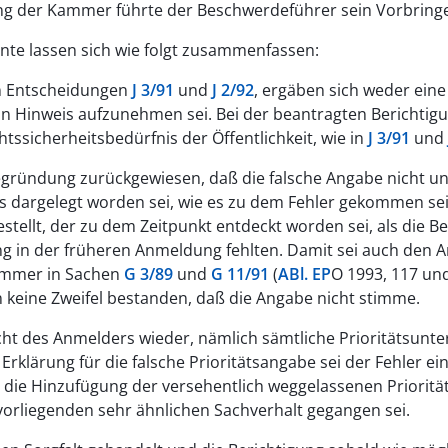
lung der Kammer führte der Beschwerdeführer sein Vorbringe
nte lassen sich wie folgt zusammenfassen:
en Entscheidungen
J 3/91
und
J 2/92
, ergäben sich weder eine
ein Hinweis aufzunehmen sei. Bei der beantragten Berichti
sicherheitsbedürfnis der Öffentlichkeit, wie in
J 3/91
und
egründung zurückgewiesen, daß die falsche Angabe nicht unm
los dargelegt worden sei, wie es zu dem Fehler gekommen se
estellt, der zu dem Zeitpunkt entdeckt worden sei, als die
g in der früheren Anmeldung fehlten. Damit sei auch den 
ammer in Sachen
G 3/89
und
G 11/91
(
ABl. EP
O 1993, 117 und
n keine Zweifel bestanden, daß die Angabe nicht stimme.
sicht des Anmelders wieder, nämlich sämtliche Prioritätsunt
klärung für die falsche Prioritätsangabe sei der Fehler ein
e die Hinzufügung der versehentlich weggelassenen Priorit
vorliegenden sehr ähnlichen Sachverhalt gegangen sei.