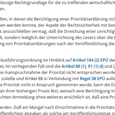
lässige Rechtsgrundlage für die zu treffenden wirtschaftli
en.
len, in denen die Berichtigung einer Prioritätserklärung nic
en werden konnte, der Aspekt der Rechtssicherheit mit b
nzuschließen vermag, daß die Streichung einer unrichtigen
lt, sondern lediglich der Unterrichtung des Lesers über die 
 von Prioritätserklärungen nach der Veröffentlichung die V
r Ausführungsordnung im Hinblick auf
Artikel 164 (2) EPÜ
der
). Im vorliegenden Fall sind die
Artikel 88 (1)
,
91 (1) d)
und
ie Inanspruchnahme der Priorität nicht entsprochen worden 
zuließe und Artikel 88 in Verbindung mit
Regel 38 EPÜ
auße
 Priorität nicht in Anspruch genommen wurde, kann die Ei
an ihrer bisherigen Praxis fest, wonach eine Berichtigung 
hten Anmeldung ohne weiteres ersichtlich ist, daß eine Prio
werden. Daß ein Mangel nach Einsichtnahme in die Priorität
röffentlichten Angaben als solche am Veröffentlichungstag z