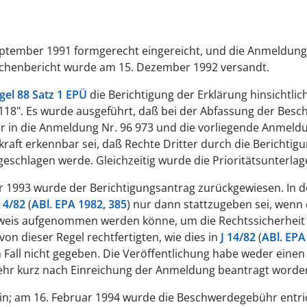
 September 1991 formgerecht eingereicht, und die Anmeldu
erchenbericht wurde am 15. Dezember 1992 versandt.
gel 88 Satz 1 EPÜ
die Berichtigung der Erklärung hinsichtlic
6 118". Es wurde ausgeführt, daß bei der Abfassung der Besc
 in die Anmeldung Nr. 96 973 und die vorliegende Anmel
raft erkennbar sei, daß Rechte Dritter durch die Berichtig
rgeschlagen werde. Gleichzeitig wurde die Prioritätsunterlag
r 1993 wurde der Berichtigungsantrag zurückgewiesen. In 
J 4/82
(
ABl. EPA 1982, 385
) nur dann stattzugeben sei, wenn e
eis aufgenommen werden könne, um die Rechtssicherheit de
n dieser Regel rechtfertigten, wie dies in
J 14/82
(
ABl. EPA
n Fall nicht gegeben. Die Veröffentlichung habe weder einen 
 sehr kurz nach Einreichung der Anmeldung beantragt worde
in; am 16. Februar 1994 wurde die Beschwerdegebühr entr