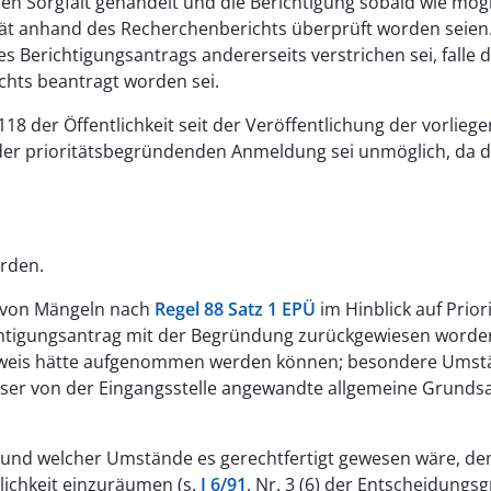
en Sorgfalt gehandelt und die Berichtigung sobald wie mö
tät anhand des Recherchenberichts überprüft worden seien
Berichtigungsantrags andererseits verstrichen sei, falle d
chts beantragt worden sei.
118 der Öffentlichkeit seit der Veröffentlichung der vorlie
der prioritätsbegründenden Anmeldung sei unmöglich, da d
erden.
g von Mängeln nach
Regel 88 Satz 1 EPÜ
im Hinblick auf Prio
tigungsantrag mit der Begründung zurückgewiesen worden, er
nweis hätte aufgenommen werden können; besondere Umstän
ieser von der Eingangsstelle angewandte allgemeine Grunds
Grund welcher Umstände es gerechtfertigt gewesen wäre, d
lichkeit einzuräumen (s.
J 6/91
, Nr. 3 (6) der Entscheidungs