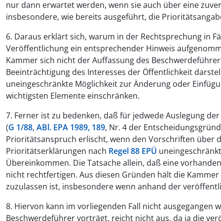
nur dann erwartet werden, wenn sie auch über eine zuver
insbesondere, wie bereits ausgeführt, die Prioritätsangab
6. Daraus erklärt sich, warum in der Rechtsprechung in Fäl
Veröffentlichung ein entsprechender Hinweis aufgenomm
Kammer sich nicht der Auffassung des Beschwerdeführers a
Beeinträchtigung des Interesses der Öffentlichkeit darstel
uneingeschränkte Möglichkeit zur Änderung oder Einfügung
wichtigsten Elemente einschränken.
7. Ferner ist zu bedenken, daß für jedwede Auslegung de
(
G 1/88
,
ABl. EPA 1989, 189
, Nr. 4 der Entscheidungsgründe
Prioritätsanspruch erlischt, wenn den Vorschriften über d
Prioritätserklärungen nach
Regel 88 EPÜ
uneingeschränkt 
Übereinkommen. Die Tatsache allein, daß eine vorhandene
nicht rechtfertigen. Aus diesen Gründen hält die Kammer 
zuzulassen ist, insbesondere wenn anhand der veröffentlic
8. Hiervon kann im vorliegenden Fall nicht ausgegangen 
Beschwerdeführer vorträgt, reicht nicht aus, da ja die ve