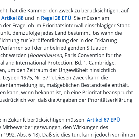
geht, hat die Kammer den Zweck zu berücksichtigen, auf
n
Artikel 88
und in
Regel 38 EPÜ
. Sie müssen am
n der Frage, ob im Prioritätsintervall einschlägiger Stand
kunft, demzufolge jedes Land bestimmt, bis wann die
ichtung zur Veröffentlichung der in der Erklärung
erfahren soll der unbefriedigenden Situation
scht werden (
Bodenhausen
, Paris Convention for the
al and International Protection, Bd. 1, Cambridge,
hen, um den Zeitraum der Ungewißheit hinsichtlich
, Leyden 1975, Nr. 371). Diesen Zweck kann die
Patentanmeldung ist, maßgeblichen Bestandteile enthält.
den kann, wenn bekannt ist, ob eine Priorität beansprucht
usdrücklich vor, daß die Angaben der Prioritätserklärung
sie in Zukunft berücksichtigen müssen.
Artikel 67 EPÜ
die Mitbewerber gezwungen, den Wirkungen des
1992, Abs. 6-18). Daß sie dies tun, kann jedoch von ihnen