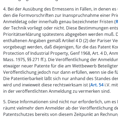
4. Bei der Ausübung des Ermessens in Fällen, in denen es
den die Formvorschriften zur Inanspruchnahme einer Prio
Anmeldetag oder innerhalb genau bezeichneter Fristen (
R
der Technik vorliegt oder nicht. Diese Bestimmungen ents
Prioritätserklärung spätestens abgegeben werden muß. Der
enthaltenen Angaben gemäß Artikel 4 D (2) der Pariser V
vorgebeugt werden, daß diejenigen, für die das Patent K
Protection of Industrial Property, Genf 1968, Art. 4 D, Anm.
Mass. 1975, §§ 271 ff.). Die Veröffentlichung der Anmeld
etwaiger neuer Patente für die am Wettbewerb Beteiligte
Veröffentlichung jedoch nur dann erfüllen, wenn sie die 
Die Patentierbarkeit läßt sich nur anhand des Standes der
wird und inwieweit diese rechtswirksam ist (
Art. 54
i.V. mi
in der veröffentlichten Anmeldung zu vermerken sind.
5. Diese Informationen sind nicht nur erforderlich, um es 
räumt vielmehr dem Anmelder ab der Veröffentlichung de
Patentschutzes bereits von diesem Zeitpunkt an Rechnung