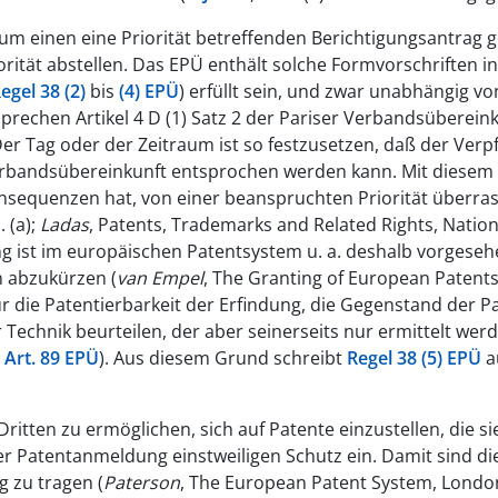
 um einen eine Priorität betreffenden Berichtigungsantrag 
rität abstellen. Das EPÜ enthält solche Formvorschriften i
egel 38 (2)
bis
(4) EPÜ
) erfüllt sein, und zwar unabhängig vo
prechen Artikel 4 D (1) Satz 2 der Pariser Verbandsüberein
 Tag oder der Zeitraum ist so festzusetzen, daß der Verpfl
erbandsübereinkunft entsprochen werden kann. Mit diesem V
onsequenzen hat, von einer beanspruchten Priorität überra
 (a);
Ladas
, Patents, Trademarks and Related Rights, Nation
ung ist im europäischen Patentsystem u. a. deshalb vorgese
n abzukürzen (
van Empel
, The Granting of European Patents
für die Patentierbarkeit der Erfindung, die Gegenstand der 
 Technik beurteilen, der aber seinerseits nur ermittelt wer
t
Art. 89 EPÜ
). Aus diesem Grund schreibt
Regel 38 (5) EPÜ
a
Dritten zu ermöglichen, sich auf Patente einzustellen, die 
r Patentanmeldung einstweiligen Schutz ein. Damit sind 
 zu tragen (
Paterson
, The European Patent System, London 