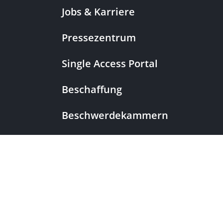
Jobs & Karriere
Pressezentrum
Single Access Portal
Beschaffung
Beschwerdekammern
|
European Patent Office
EPO Jobs
EuropeanPatentOffice
|
European Patent Office
EPO Jobs