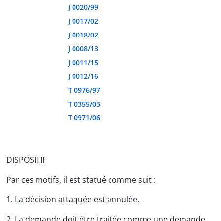
J 0020/99
J 0017/02
J 0018/02
J 0008/13
J 0011/15
J 0012/16
T 0976/97
T 0355/03
T 0971/06
DISPOSITIF
Par ces motifs, il est statué comme suit :
1. La décision attaquée est annulée.
2. La demande doit être traitée comme une demande