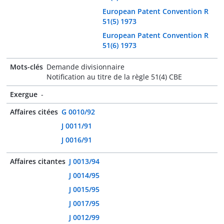
European Patent Convention R
51(5) 1973
European Patent Convention R
51(6) 1973
Mots-clés
Demande divisionnaire
Notification au titre de la règle 51(4) CBE
Exergue
-
Affaires citées
G 0010/92
J 0011/91
J 0016/91
Affaires citantes
J 0013/94
J 0014/95
J 0015/95
J 0017/95
J 0012/99