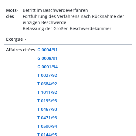
Mots-
Betritt im Beschwerdeverfahren
clés
Fortführung des Verfahrens nach Rücknahme der
einzigen Beschwerde
Befassung der Großen Beschwerdekammer
Exergue
-
Affaires citées
G 0004/91
G 0008/91
G 0001/94
T 0027/92
T 0684/92
T 1011/92
T 0195/93
T 0467/93
T 0471/93
T 0590/94
T 0144/95