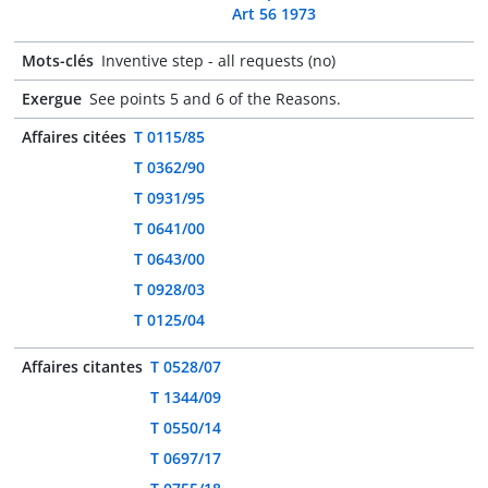
Art 56 1973
Mots-clés
Inventive step - all requests (no)
Exergue
See points 5 and 6 of the Reasons.
Affaires citées
T 0115/85
T 0362/90
T 0931/95
T 0641/00
T 0643/00
T 0928/03
T 0125/04
Affaires citantes
T 0528/07
T 1344/09
T 0550/14
T 0697/17