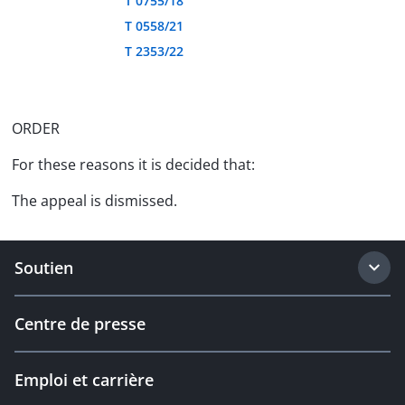
T 0755/18
T 0558/21
T 2353/22
ORDER
For these reasons it is decided that:
The appeal is dismissed.
Soutien
Centre de presse
Emploi et carrière