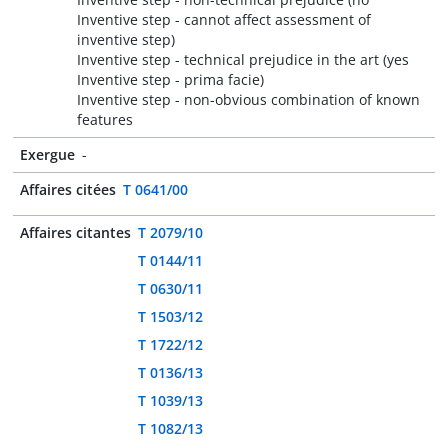
Inventive step - cannot affect assessment of
inventive step)
Inventive step - technical prejudice in the art (yes
Inventive step - prima facie)
Inventive step - non-obvious combination of known
features
Exergue
-
Affaires citées
T 0641/00
Affaires citantes
T 2079/10
T 0144/11
T 0630/11
T 1503/12
T 1722/12
T 0136/13
T 1039/13
T 1082/13