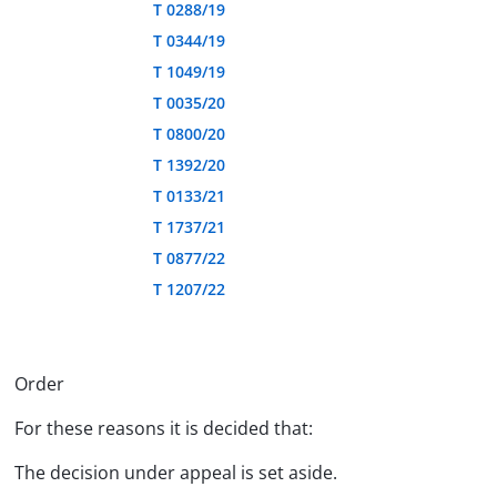
T 0288/19
T 0344/19
T 1049/19
T 0035/20
T 0800/20
T 1392/20
T 0133/21
T 1737/21
T 0877/22
T 1207/22
Order
For these reasons it is decided that:
The decision under appeal is set aside.