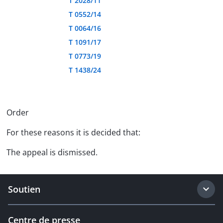
T 2028/11
T 0552/14
T 0064/16
T 1091/17
T 0773/19
T 1438/24
Order
For these reasons it is decided that:
The appeal is dismissed.
Soutien
Centre de presse