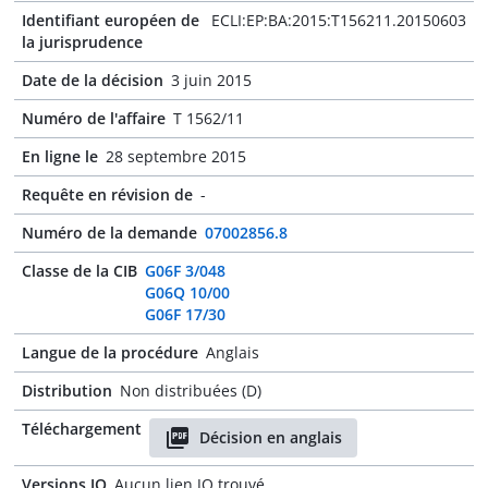
Identifiant européen de
ECLI:EP:BA:2015:T156211.20150603
la jurisprudence
Date de la décision
3 juin 2015
Numéro de l'affaire
T 1562/11
En ligne le
28 septembre 2015
Requête en révision de
-
Numéro de la demande
07002856.8
Classe de la CIB
G06F 3/048
G06Q 10/00
G06F 17/30
Langue de la procédure
Anglais
Distribution
Non distribuées (D)
Téléchargement
Décision en anglais
Versions JO
Aucun lien JO trouvé