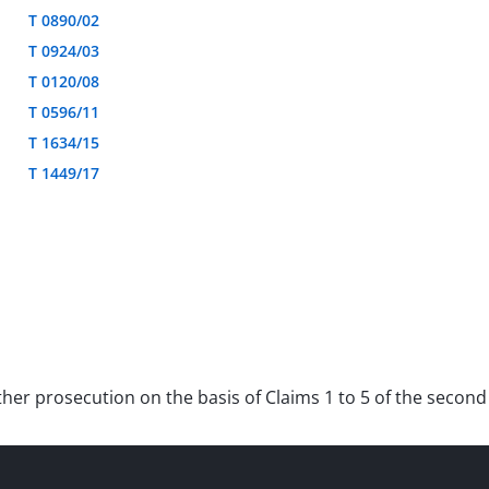
T 0890/02
T 0924/03
T 0120/08
T 0596/11
T 1634/15
T 1449/17
ther prosecution on the basis of Claims 1 to 5 of the second 