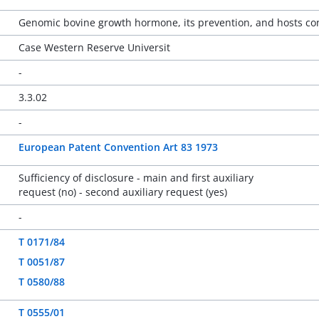
Genomic bovine growth hormone, its prevention, and hosts con
Case Western Reserve Universit
-
3.3.02
-
European Patent Convention Art 83 1973
Sufficiency of disclosure - main and first auxiliary
request (no) - second auxiliary request (yes)
-
T 0171/84
T 0051/87
T 0580/88
T 0555/01