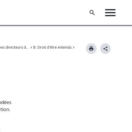
III. Principes directeurs de la procédure devant l'OEB
B. Droit d'être entendu
ndées
tion.
t