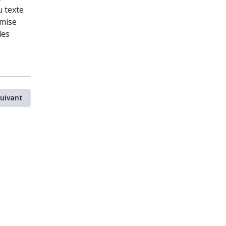
u texte
émise
des
uivant