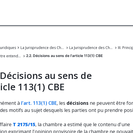
juridiques
La Jurisprudence des Chambers de recours de l'OEB
La Jurisprudence des Chambres de recours de l'Office européen des brevets
2. Le droit d'être entendu prévu à l'article 113(1) CBE
2.2. Décisions au sens de l'article 113(1) CBE
 Décisions au sens de
ticle 113(1) CBE
mément à
l'art. 113(1) CBE
, les
décisions
ne peuvent être fo
des motifs au sujet desquels les parties ont pu prendre posi
ffaire
T 2175/15
, la chambre a estimé que le contenu d'une
tion exprimant l'opinion provisoire de la chambre ne pouvai