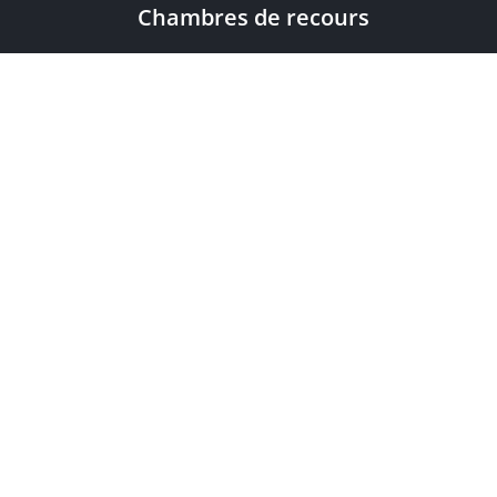
Chambres de recours
|
European Patent Office
EPO Jobs
EuropeanPatentOffice
|
European Patent Office
EPO Jobs
|
EPOorg
EPOjobs
TheEPO