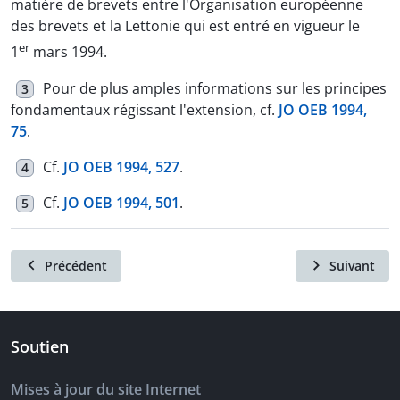
matière de brevets entre l'Organisation européenne
des brevets et la Lettonie qui est entré en vigueur le
er
1
mars 1994.
Pour de plus amples informations sur les principes
3
fondamentaux régissant l'extension, cf.
JO OEB 1994,
75
.
Cf.
JO OEB 1994, 527
.
4
Cf.
JO OEB 1994, 501
.
5
Précédent
Suivant
Soutien
Mises à jour du site Internet