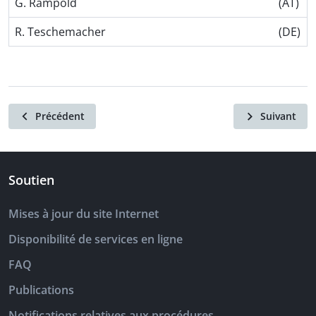
G. Rampold
(AT)
R. Teschemacher
(DE)
Précédent
Suivant
Soutien
Mises à jour du site Internet
Disponibilité de services en ligne
FAQ
Publications
Notifications relatives aux procédures