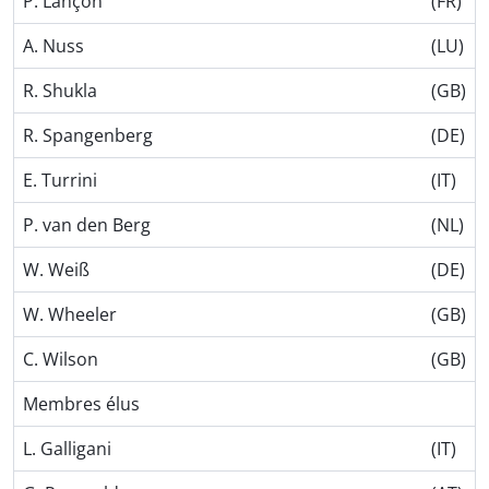
P. Lançon
(FR)
A. Nuss
(LU)
R. Shukla
(GB)
R. Spangenberg
(DE)
E. Turrini
(IT)
P. van den Berg
(NL)
W. Weiß
(DE)
W. Wheeler
(GB)
C. Wilson
(GB)
Membres élus
L. Galligani
(IT)