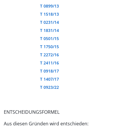
T 0899/13
T 1518/13
T 0231/14
T 1831/14
T 0501/15
T 1750/15
T 2272/16
T 2411/16
T 0918/17
T 1407/17
T 0923/22
ENTSCHEIDUNGSFORMEL
Aus diesen Gründen wird entschieden: