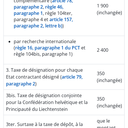
complémentaire (
article 78,
1 900
paragraphe 2
,
règle 46,
(inchangée)
paragraphe 1
, règle 104ter,
paragraphe 4 et
article 157,
paragraphe 2, lettre b)
)
par recherche internationale
(
règle 16, paragraphe 1 du PCT
et
2 400
règle 104bis, paragraphe 1)
3. Taxe de désignation pour chaque
350
Etat contractant désigné (
article 79,
(inchangée)
paragraphe 2
)
3bis. Taxe de désignation conjointe
350
pour la Confédération helvétique et la
(inchangée)
Principauté du Liechtenstein
que le
3ter. Surtaxe à la taxe de dépôt, à la
montant