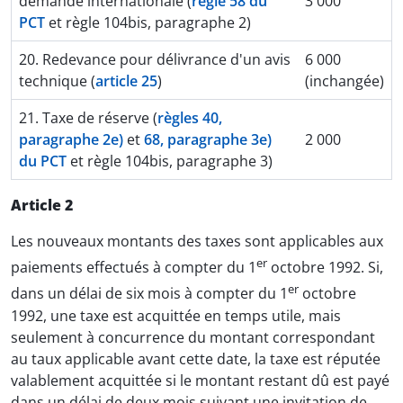
demande internationale (
règle 58 du
3 000
PCT
et règle 104bis, paragraphe 2)
20. Redevance pour délivrance d'un avis
6 000
technique (
article 25
)
(inchangée)
21. Taxe de réserve (
règles 40,
paragraphe 2e)
et
68, paragraphe 3e)
2 000
du PCT
et règle 104bis, paragraphe 3)
Article 2
Les nouveaux montants des taxes sont applicables aux
er
paiements effectués à compter du 1
octobre 1992. Si,
er
dans un délai de six mois à compter du 1
octobre
1992, une taxe est acquittée en temps utile, mais
seulement à concurrence du montant correspondant
au taux applicable avant cette date, la taxe est réputée
valablement acquittée si le montant restant dû est payé
dans un délai de deux mois suivant une invitation de