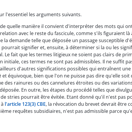
ur l'essentiel les arguments suivants.
de quelle manière il convient d'interpréter des mots qui ont 
elation avec le reste du fascicule, comme s'ils figuraient là à 
e la demande telle que déposée un passage susceptible d'é
ourrait signifier et, ensuite, à déterminer si la ou les signif
l. Le fait que les termes litigieux ne soient pas clairs de pr
n initiale, ces termes ne sont pas admissibles. Il ne suffit pa
 ailleurs d'autres significations possibles qui entraînent une
 équivoque, bien que l'on ne puisse pas dire qu'elle soit d
e des rainures ou des cannelures étroites ou des variations d
posée. En outre, les étapes du procédé telles que divulgué
e stries pourrait être évitée. Etant donné qu'il n'est pas 
t à
l'article 123(3) CBE
, la révocation du brevet devrait être 
ème requêtes subsidiaires, n'est pas admissible parce qu'ell