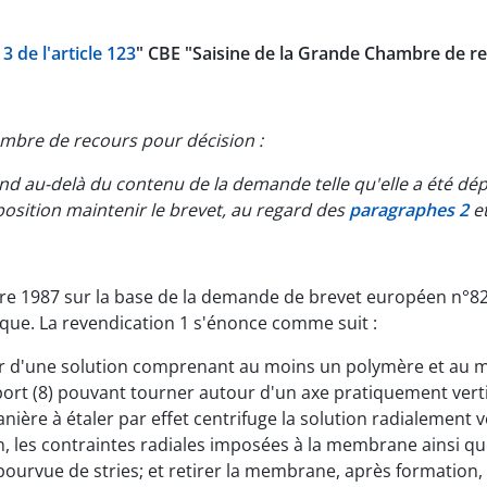
t
3 de l'article 123
" CBE "Saisine de la Grande Chambre de r
ambre de recours pour décision :
étend au-delà du contenu de la demande telle qu'elle a été dé
position maintenir le brevet, au regard des
paragraphes 2
e
obre 1987 sur la base de la demande de brevet européen n°82
ue. La revendication 1 s'énonce comme suit :
d'une solution comprenant au moins un polymère et au moin
ort (8) pouvant tourner autour d'un axe pratiquement vertic
nière à étaler par effet centrifuge la solution radialement 
n, les contraintes radiales imposées à la membrane ainsi que
urvue de stries; et retirer la membrane, après formation, d