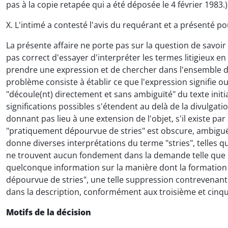
pas à la copie retapée qui a été déposée le 4 février 1983.)
X. L'intimé a contesté l'avis du requérant et a présenté po
La présente affaire ne porte pas sur la question de savoir 
pas correct d'essayer d'interpréter les termes litigieux en r
prendre une expression et de chercher dans l'ensemble d
problème consiste à établir ce que l'expression signifie ou p
"découle(nt) directement et sans ambiguïté" du texte initia
significations possibles s'étendent au delà de la divulgatio
donnant pas lieu à une extension de l'objet, s'il existe par
"pratiquement dépourvue de stries" est obscure, ambiguë et
donne diverses interprétations du terme "stries", telles qu
ne trouvent aucun fondement dans la demande telle que dé
quelconque information sur la manière dont la formation d
dépourvue de stries", une telle suppression contrevenan
dans la description, conformément aux troisième et cinqui
Motifs de la décision