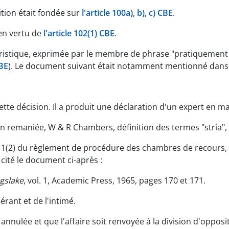
sition était fondée sur
l'article 100a)
,
b)
,
c) CBE
.
 en vertu de
l'article 102(1) CBE
.
téristique, exprimée par le membre de phrase "pratiquement 
CBE
). Le document suivant était notamment mentionné dans l
cette décision. Il a produit une déclaration d'un expert en ma
remaniée, W & R Chambers, définition des termes "stria", "stri
e 11(2) du règlement de procédure des chambres de recours, 
a cité le document ci-après :
gslake
, vol. 1, Academic Press, 1965, pages 170 et 171.
rant et de l'intimé.
annulée et que l'affaire soit renvoyée à la division d'opposi