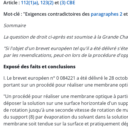
Article :
112(1)a)
,
123(2)
et
(3) CBE
Mot-clé : "Exigences contradictoires des
paragraphes 2
e
Sommaire
La question de droit ci-après est soumise à la Grande Ch
"Si l'objet d'un brevet européen tel qu'il a été délivré s'
par les revendications, peut-on lors de la procédure d'op
Exposé des faits et conclusions
I. Le brevet européen n° 0 084221 a été délivré le 28 oct
portant sur un procédé pour réaliser une membrane optiq
"Un procédé pour réaliser une membrane optique à partir 
déposer la solution sur une surface horizontale d'un supp
de rotation jusqu'à une seconde vitesse de rotation de ma
du support (8) par évaporation du solvant dans la solutio
membrane soit tendue sur la surface et pratiquement dépo