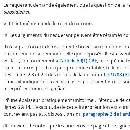
Le requérant demande également que la question de la rec
subsidiaire
).
VIII. L'intimé demande le rejet du recours.
IX. Les arguments du requérant peuvent être résumés co
II n'est pas correct de révoquer le brevet au motif que l'
du contenu de la demande telle que déposée. Il est essentie
veillant, conformément à
l'article 69(1) CBE
, à ce qu'une t
opinion correspond à la jurisprudence établie, telle qu'el
des points 2.3 et 2.4 des motifs de la décision
T 371/88
(
JO
pourrait indiquer ou avec quoi elles pourraient être asso
interprétée comme signifiant
"d'une épaisseur pratiquement uniforme", l'étendue de ce
lignes 6 à 14. L'exactitude de cette interprétation est c
contrevient pas aux dispositions du
paragraphe 2 de l'art
(Il convient de noter que les numéros de page et de ligne 