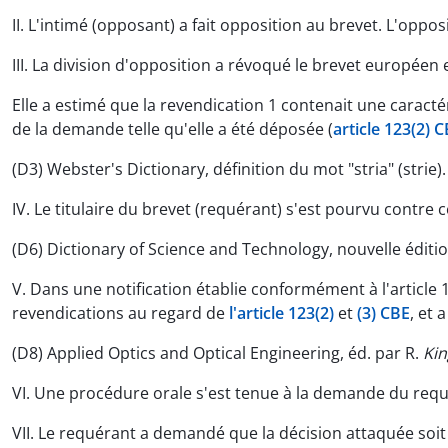
II. L'intimé (opposant) a fait opposition au brevet. L'oppo
III. La division d'opposition a révoqué le brevet européen
Elle a estimé que la revendication 1 contenait une carac
de la demande telle qu'elle a été déposée (
article 123(2) 
(D3) Webster's Dictionary, définition du mot "stria" (strie).
IV. Le titulaire du brevet (requérant) s'est pourvu contre 
(D6) Dictionary of Science and Technology, nouvelle édition 
V. Dans une notification établie conformément à l'articl
revendications au regard de
l'article 123(2)
et
(3) CBE
, et 
(D8) Applied Optics and Optical Engineering, éd. par R.
Kin
VI. Une procédure orale s'est tenue à la demande du requé
VII. Le requérant a demandé que la décision attaquée soit 