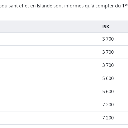
e
oduisant effet en Islande sont informés qu'à compter du
1
ISK
3 700
3 700
3 700
5 600
5 600
7 200
7 200