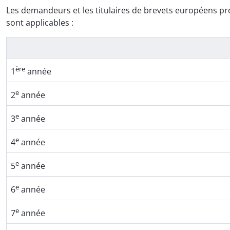
Les demandeurs et les titulaires de brevets européens pr
sont applicables :
ère
1
année
e
2
année
e
3
année
e
4
année
e
5
année
e
6
année
e
7
année