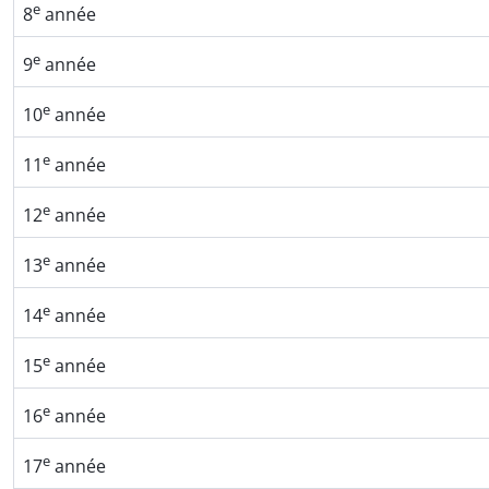
e
8
année
e
9
année
e
10
année
e
11
année
e
12
année
e
13
année
e
14
année
e
15
année
e
16
année
e
17
année