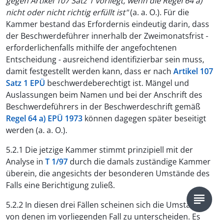
gegen Artikel 107 Satz 1 vorliegt, wenn die Regel 64 a)
nicht oder nicht richtig erfüllt ist"
(a. a. O.). Für die
Kammer bestand das Erfordernis eindeutig darin, dass
der Beschwerdeführer innerhalb der Zweimonatsfrist -
erforderlichenfalls mithilfe der angefochtenen
Entscheidung - ausreichend identifizierbar sein muss,
damit festgestellt werden kann, dass er nach
Artikel 107
Satz 1 EPÜ
beschwerdeberechtigt ist. Mängel und
Auslassungen beim Namen und bei der Anschrift des
Beschwerdeführers in der Beschwerdeschrift gemäß
Regel 64 a) EPÜ 1973
können dagegen später beseitigt
werden (a. a. O.).
5.2.1 Die jetzige Kammer stimmt prinzipiell mit der
Analyse in
T 1/97
durch die damals zuständige Kammer
überein, die angesichts der besonderen Umstände des
Falls eine Berichtigung zuließ.
5.2.2 In diesen drei Fällen scheinen sich die Umstände
von denen im vorliegenden Fall zu unterscheiden. Es