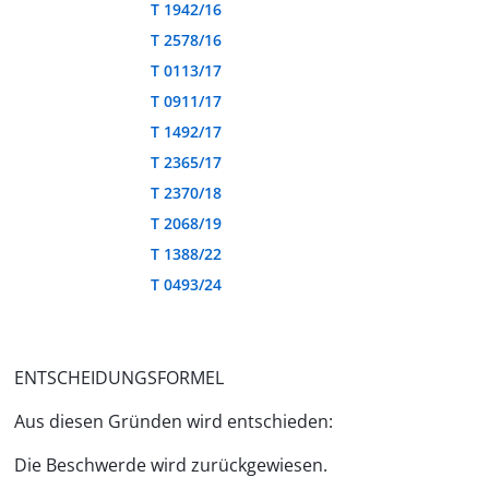
T 1942/16
T 2578/16
T 0113/17
T 0911/17
T 1492/17
T 2365/17
T 2370/18
T 2068/19
T 1388/22
T 0493/24
ENTSCHEIDUNGSFORMEL
Aus diesen Gründen wird entschieden:
Die Beschwerde wird zurückgewiesen.