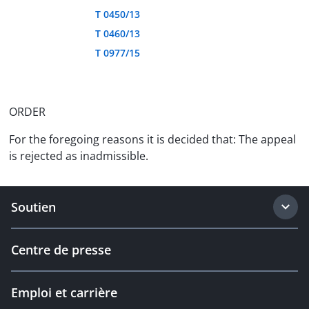
T 0450/13
T 0460/13
T 0977/15
ORDER
For the foregoing reasons it is decided that: The appeal
is rejected as inadmissible.
Soutien
Centre de presse
Emploi et carrière