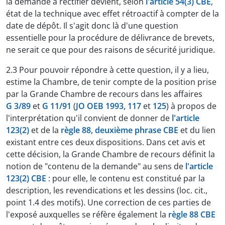
la demande à rectifier devient, selon
l'article 54(3) CBE
,
état de la technique avec effet rétroactif à compter de la
date de dépôt. Il s'agit donc là d'une question
essentielle pour la procédure de délivrance de brevets,
ne serait ce que pour des raisons de sécurité juridique.
2.3 Pour pouvoir répondre à cette question, il y a lieu,
estime la Chambre, de tenir compte de la position prise
par la Grande Chambre de recours dans les affaires
G 3/89
et
G 11/91
(
JO OEB 1993, 117
et
125
) à propos de
l'interprétation qu'il convient de donner de
l'article
123(2)
et de la
règle 88, deuxième phrase CBE
et du lien
existant entre ces deux dispositions. Dans cet avis et
cette décision, la Grande Chambre de recours définit la
notion de "contenu de la demande" au sens de
l'article
123(2) CBE
: pour elle, le contenu est constitué par la
description, les revendications et les dessins (loc. cit.,
point 1.4 des motifs). Une correction de ces parties de
l'exposé auxquelles se réfère également la
règle 88 CBE