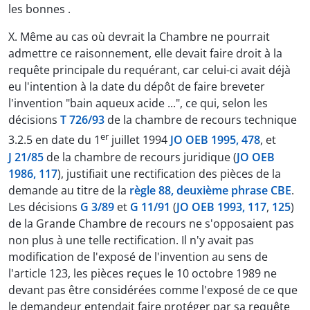
les bonnes .
X. Même au cas où devrait la Chambre ne pourrait
admettre ce raisonnement, elle devait faire droit à la
requête principale du requérant, car celui-ci avait déjà
eu l'intention à la date du dépôt de faire breveter
l'invention "bain aqueux acide ...", ce qui, selon les
décisions
T 726/93
de la chambre de recours technique
er
3.2.5 en date du 1
juillet 1994
JO OEB 1995, 478
, et
J 21/85
de la chambre de recours juridique (
JO OEB
1986, 117
), justifiait une rectification des pièces de la
demande au titre de la
règle 88, deuxième phrase CBE
.
Les décisions
G 3/89
et
G 11/91
(
JO OEB 1993, 117
,
125
)
de la Grande Chambre de recours ne s'opposaient pas
non plus à une telle rectification. Il n'y avait pas
modification de l'exposé de l'invention au sens de
l'article 123, les pièces reçues le 10 octobre 1989 ne
devant pas être considérées comme l'exposé de ce que
le demandeur entendait faire protéger par sa requête