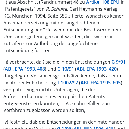
ii) aus Abschnitt (Randnummer) 48 zu
Artikel 108 EPÜ
in
"Patentgesetz" von
R. Schulte
, Carl Heymanns Verlag
KG, München, 1994, Seite 685 zitierte, wonach es keiner
Auseinandersetzung mit der angefochtenen
Entscheidung bedürfe, wenn mit der Beschwerde neue
Umstände geltend gemacht würden, die - wenn sie
zuträfen - zur Aufhebung der angefochtenen
Entscheidung führten;
iii) vorbrachte, daß sie die in den Entscheidungen
G 9/91
(
ABl. EPA 1993, 408
) und
G 10/91
(
ABl. EPA 1993, 420
)
dargelegten Verfahrensgrundsätze kenne, daß aber im
Lichte der Entscheidung
T 1002/92
(
ABl. EPA 1995, 605
)
verspätet eingereichte Unterlagen, die der
Aufrechterhaltung eines europäischen Patents
entgegenstehen könnten, in Ausnahmefällen zum
Verfahren zugelassen werden sollten,
iv) festhielt, daß die Entscheidungen in den miteinander
verbundenen Verfahren
G 1/95
(
ABl. EPA 1996, 615
) und