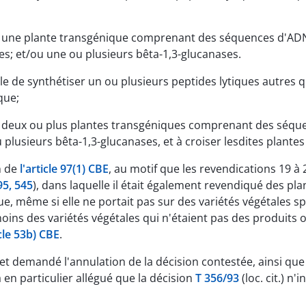
r une plante transgénique comprenant des séquences d'ADN
es; et/ou une ou plusieurs bêta-1,3-glucanases.
 de synthétiser un ou plusieurs peptides lytiques autres qu
que;
ir deux ou plus plantes transgéniques comprenant des séq
u plusieurs bêta-1,3-glucanases, et à croiser lesdites plant
n de
l'article 97(1) CBE
, au motif que les revendications 19 à
5, 545
), dans laquelle il était également revendiqué des p
e, même si elle ne portait pas sur des variétés végétales sp
ns des variétés végétales qui n'étaient pas des produits 
icle 53b) CBE
.
 et demandé l'annulation de la décision contestée, ainsi que 
 en particulier allégué que la décision
T 356/93
(loc. cit.) n