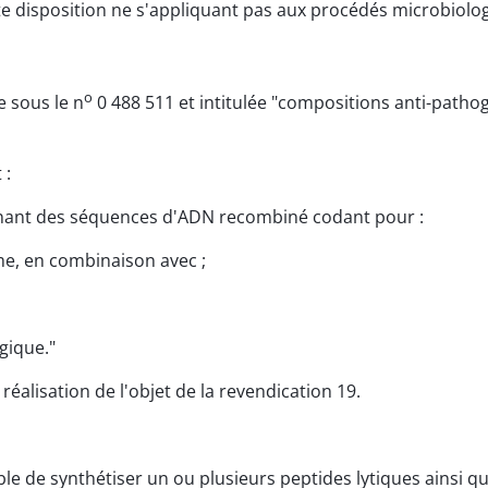
te disposition ne s'appliquant pas aux procédés microbiolo
o
e sous le n
0 488 511 et intitulée "compositions anti-path
 :
enant des séquences d'ADN recombiné codant pour :
yme, en combinaison avec ;
gique."
éalisation de l'objet de la revendication 19.
e de synthétiser un ou plusieurs peptides lytiques ainsi qu