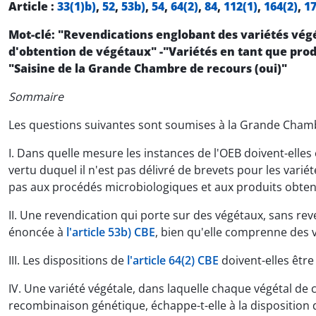
Article :
33(1)b)
,
52
,
53b)
,
54
,
64(2)
,
84
,
112(1)
,
164(2)
,
1
Mot-clé: "Revendications englobant des variétés vég
d'obtention de végétaux" -"Variétés en tant que produ
"Saisine de la Grande Chambre de recours (oui)"
Sommaire
Les questions suivantes sont soumises à la Grande Chamb
I. Dans quelle mesure les instances de l'OEB doivent-ell
vertu duquel il n'est pas délivré de brevets pour les vari
pas aux procédés microbiologiques et aux produits obtenus
II. Une revendication qui porte sur des végétaux, sans reve
énoncée à
l'article 53b) CBE
, bien qu'elle comprenne des v
III. Les dispositions de
l'article 64(2) CBE
doivent-elles être
IV. Une variété végétale, dans laquelle chaque végétal de 
recombinaison génétique, échappe-t-elle à la disposition