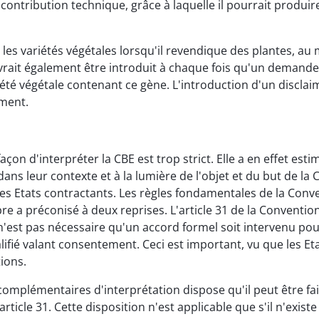
ontribution technique, grâce à laquelle il pourrait produire
les variétés végétales lorsqu'il revendique des plantes, au 
evrait également être introduit à chaque fois qu'un demande
été végétale contenant ce gène. L'introduction d'un disclai
ement.
açon d'interpréter la CBE est trop strict. Elle a en effet esti
ans leur contexte et à la lumière de l'objet et du but de la 
 des Etats contractants. Les règles fondamentales de la Conv
 préconisé à deux reprises. L'article 31 de la Convention d
'est pas nécessaire qu'un accord formel soit intervenu pour é
alifié valant consentement. Ceci est important, vu que les E
ions.
 complémentaires d'interprétation dispose qu'il peut être 
rticle 31. Cette disposition n'est applicable que s'il n'existe