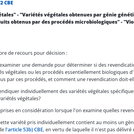
72 CBE
étales" - "Variétés végétales obtenues par génie génét
its obtenus par des procédés microbiologiques" - "Viol
re de recours pour décision :
es examiner une demande pour déterminer si des revendicat
étés végétales ou les procédés essentiellement biologiques d
 par ces procédés, et comment une revendication doit-elle 
ndiquer individuellement des variétés végétales spécifiques, 
ariétés végétales?
 prises en considération lorsque l'on examine quelles reven
cette variété pris individuellement contient au moins un gèn
 de
l'article 53b) CBE
, en vertu de laquelle il n'est pas délivr