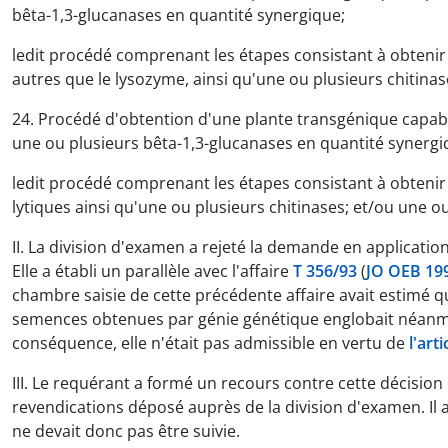
bêta-1,3-glucanases en quantité synergique;
ledit procédé comprenant les étapes consistant à obteni
autres que le lysozyme, ainsi qu'une ou plusieurs chitinas
24. Procédé d'obtention d'une plante transgénique capable
une ou plusieurs bêta-1,3-glucanases en quantité synergi
ledit procédé comprenant les étapes consistant à obten
lytiques ainsi qu'une ou plusieurs chitinases; et/ou une o
II. La division d'examen a rejeté la demande en applicatio
Elle a établi un parallèle avec l'affaire
T 356/93
(
JO OEB 199
chambre saisie de cette précédente affaire avait estimé qu
semences obtenues par génie génétique englobait néanmoi
conséquence, elle n'était pas admissible en vertu de
l'art
III. Le requérant a formé un recours contre cette décision
revendications déposé auprès de la division d'examen. Il a
ne devait donc pas être suivie.