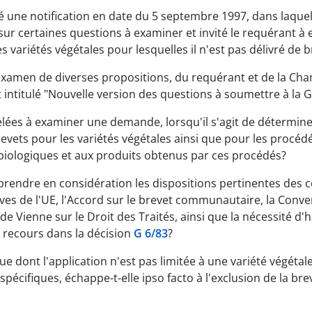
une notification en date du 5 septembre 1997, dans laquell
ur certaines questions à examiner et invité le requérant à en
es variétés végétales pour lesquelles il n'est pas délivré d
s examen de diverses propositions, du requérant et de la C
intitulé "Nouvelle version des questions à soumettre à la
pelées à examiner une demande, lorsqu'il s'agit de détermine
 brevets pour les variétés végétales ainsi que pour les proc
biologiques et aux produits obtenus par ces procédés?
e prendre en considération les dispositions pertinentes des
ctives de l'UE, l'Accord sur le brevet communautaire, la Conv
 de Vienne sur le Droit des Traités, ainsi que la nécessité d
 recours dans la décision
G 6/83
?
 dont l'application n'est pas limitée à une variété végétale
pécifiques, échappe-t-elle ipso facto à l'exclusion de la br