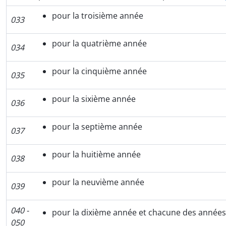
pour la troisième année
033
pour la quatrième année
034
pour la cinquième année
035
pour la sixième année
036
pour la septième année
037
pour la huitième année
038
pour la neuvième année
039
040 -
pour la dixième année et chacune des années
050