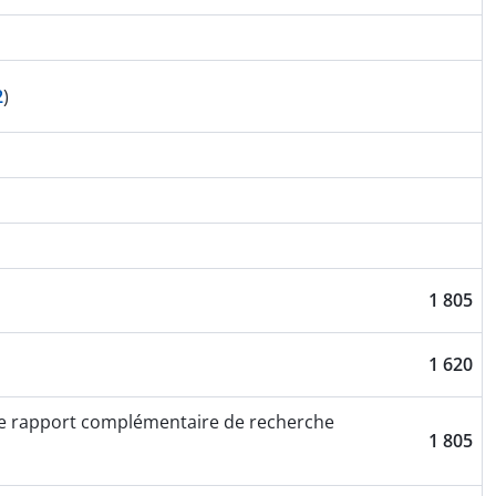
2
)
1 805
1 620
li de rapport complémentaire de recherche
1 805