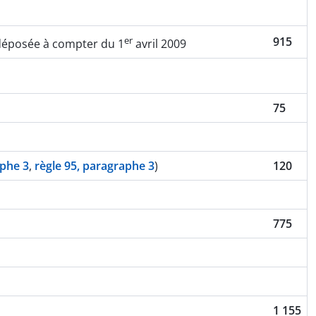
er
915
déposée à compter du 1
avril 2009
75
aphe 3
,
règle 95, paragraphe 3
)
120
775
1 155