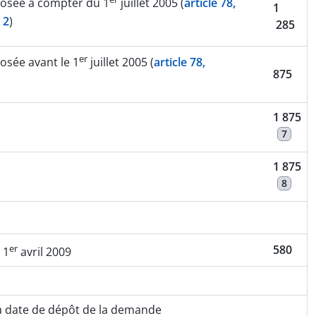
osée à compter du 1
juillet 2005 (
article 78,
1
t
2
)
285
er
sée avant le 1
juillet 2005 (
article 78,
875
1 875
7
1 875
8
er
580
 1
avril 2009
la date de dépôt de la demande