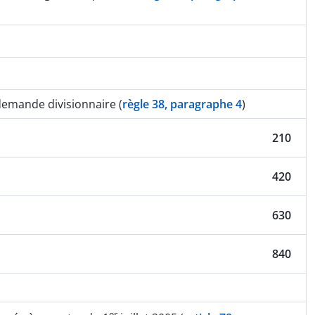
demande divisionnaire (
règle 38, paragraphe 4
)
210
420
630
840
er