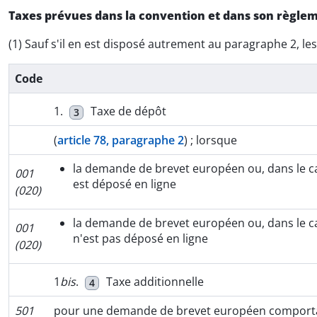
Taxes prévues dans la convention et dans son règle
(1) Sauf s'il en est disposé autrement au paragraphe 2, les 
Code
1.
Taxe de dépôt
3
(
article 78, paragraphe 2
) ; lorsque
la demande de brevet européen ou, dans le c
001
est déposé en ligne
(020)
la demande de brevet européen ou, dans le c
001
n'est pas déposé en ligne
(020)
1
bis
.
Taxe additionnelle
4
501
pour une demande de brevet européen comportant p