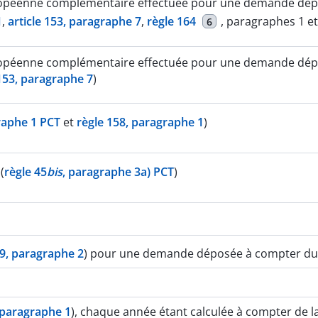
opéenne complémentaire effectuée pour une demande dép
1
,
article 153, paragraphe 7
,
règle 164
, paragraphes 1 e
6
opéenne complémentaire effectuée pour une demande dépo
 153, paragraphe 7
)
raphe 1 PCT
et
règle 158, paragraphe 1
)
(
règle 45
bis
, paragraphe 3a) PCT
)
79, paragraphe 2
) pour une demande déposée à compter du
, paragraphe 1
), chaque année étant calculée à compter de 