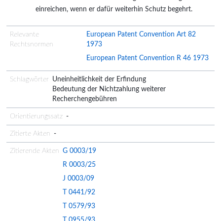
einreichen, wenn er dafür weiterhin Schutz begehrt.
Relevante
European Patent Convention Art 82
Rechtsnormen
1973
European Patent Convention R 46 1973
Schlagwörter
Uneinheitlichkeit der Erfindung
Bedeutung der Nichtzahlung weiterer
Recherchengebühren
Orientierungssatz
-
Zitierte Akten
-
Zitierende Akten
G 0003/19
R 0003/25
J 0003/09
T 0441/92
T 0579/93
T 0955/93