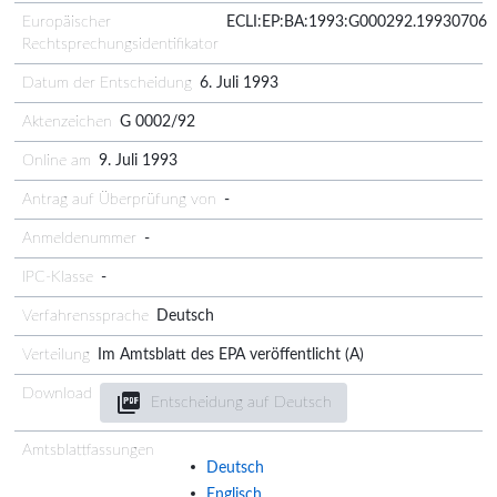
Europäischer
ECLI:EP:BA:1993:G000292.19930706
Rechtsprechungsidentifikator
Datum der Entscheidung
6. Juli 1993
Aktenzeichen
G 0002/92
Online am
9. Juli 1993
Antrag auf Überprüfung von
-
Anmeldenummer
-
IPC-Klasse
-
Verfahrenssprache
Deutsch
Verteilung
Im Amtsblatt des EPA veröffentlicht (A)
Download
Entscheidung auf Deutsch
Amtsblattfassungen
Deutsch
Englisch