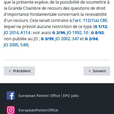
que la présente espèce, de la possibilité de soumettre à
la Grande Chambre de recours des questions de droit
d'importance fondamentale concernant la recevabilité
d'un recours. Cela serait contraire à
l'art. 112(1)a) CBE
,
lequel ne prévoit aucune restriction de ce type (
G 1/12
,
JO 2014, A114
; voir aussi
G 2/90
,
JO 1992, 10
;
G 8/92
,
non publiée au JO ;
G 3/99
,
JO 2002, 347
et
G 2/04
,
JO 2005, 549
).
Précédent
Suivant
European Patent Office
EPO Jobs
EuropeanPatentOffice