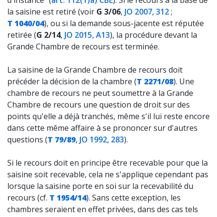
d'instance" (
art. 112(1)a) CBE
). Si le recours à la base de
la saisine est retiré (voir
G 3/06
,
JO 2007, 312
;
T 1040/04
), ou si la demande sous-jacente est réputée
retirée (
G 2/14
,
JO 2015, A13
), la procédure devant la
Grande Chambre de recours est terminée.
La saisine de la Grande Chambre de recours doit
précéder la décision de la chambre (
T 2271/08
). Une
chambre de recours ne peut soumettre à la Grande
Chambre de recours une question de droit sur des
points qu'elle a déjà tranchés, même s'il lui reste encore
dans cette même affaire à se prononcer sur d'autres
questions (
T 79/89
,
JO 1992, 283
).
Si le recours doit en principe être recevable pour que la
saisine soit recevable, cela ne s'applique cependant pas
lorsque la saisine porte en soi sur la recevabilité du
recours (cf.
T 1954/14
). Sans cette exception, les
chambres seraient en effet privées, dans des cas tels