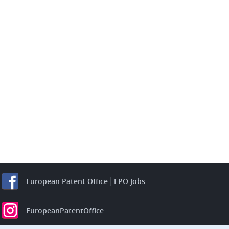
European Patent Office
EPO Jobs
EuropeanPatentOffice