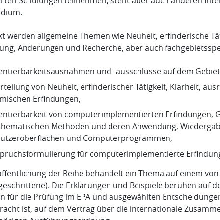
erten Schulungen teilnehmen, steht aber auch anderen Inter
udium.
 werden allgemeine Themen wie Neuheit, erfinderische Tätig
ung, Änderungen und Recherche, aber auch fachgebietsspezif
entierbarkeitsausnahmen und -ausschlüsse auf dem Gebiet 
rteilung von Neuheit, erfinderischer Tätigkeit, Klarheit, au
mischen Erfindungen,
entierbarkeit von computerimplementierten Erfindungen, G
hematischen Methoden und deren Anwendung, Wiedergabe 
utzeroberflächen und Computerprogrammen,
pruchsformulierung für computerimplementierte Erfindun
öffentlichung der Reihe behandelt ein Thema auf einem von d
geschrittene). Die Erklärungen und Beispiele beruhen au
ien für die Prüfung im EPA und ausgewählten Entscheidun
racht ist, auf dem Vertrag über die internationale Zusam