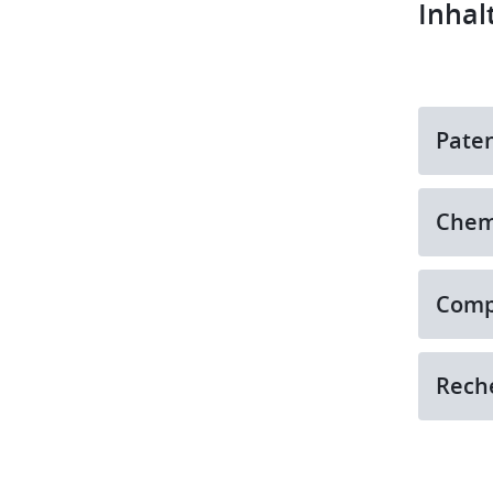
Inhal
Paten
Chem
Comp
Rech