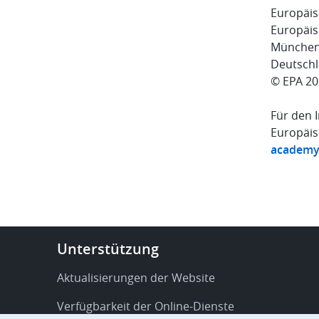
Europäis
Europäis
Münche
Deutsch
© EPA 20
Für den I
Europäis
academy
Footer
Unterstützung
-
Service
Aktualisierungen der Website
&
Verfügbarkeit der Online-Dienste
support