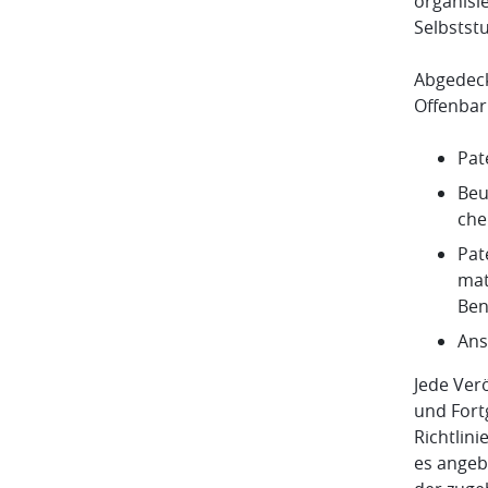
organisi
Selbstst
Abgedeckt
Offenbar
Pat
Beu
che
Pat
mat
Ben
Ans
Jede Ver
und Fort
Richtlin
es angeb