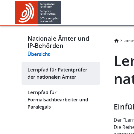
Skip
Skip
to
to
main
footer
content
Nationale Ämter und
Lerne
IP-Behörden
Übersicht
Le
Lernpfad für Patentprüfer
na
der nationalen Ämter
Lernpfad für
Formalsachbearbeiter und
Einfü
Paralegals
Der "Ler
Die Reih