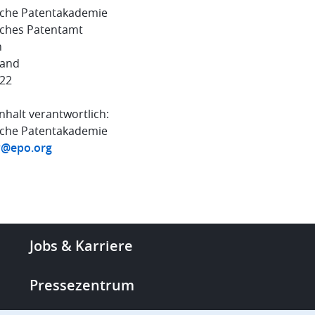
che Patentakademie
ches Patentamt
n
land
22
nhalt verantwortlich:
che Patentakademie
@epo.org
Footer
Jobs & Karriere
-
More
Pressezentrum
links