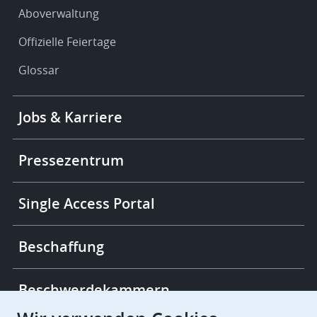
Aboverwaltung
Offizielle Feiertage
Glossar
Footer
Jobs & Karriere
-
More
links
Pressezentrum
Single Access Portal
Beschaffung
Beschwerdekammern