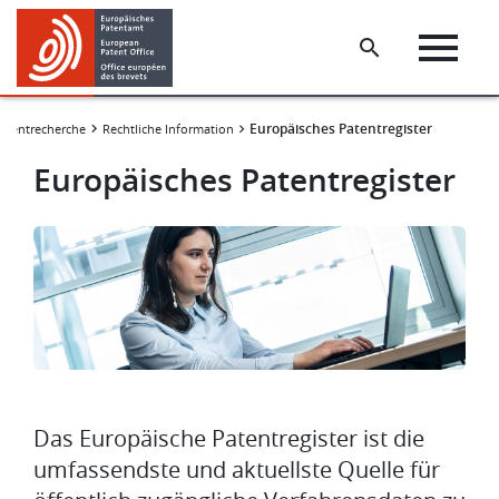
Skip
Skip
to
to
main
footer
content
Europäisches Patentregister
atentrecherche
Rechtliche Information
Europäisches Patentregister
Bild
Das Europäische Patentregister ist die
umfassendste und aktuellste Quelle für