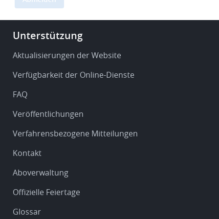
Ihre
E-
Footer
Unterstützung
Mail-
-
Adresse
Service
Aktualisierungen der Website
ein
&
Verfügbarkeit der Online-Dienste
support
FAQ
Veröffentlichungen
Verfahrensbezogene Mitteilungen
Kontakt
Aboverwaltung
Offizielle Feiertage
Glossar