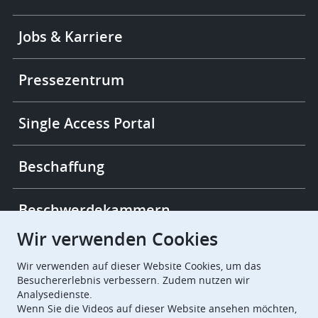
Footer
Jobs & Karriere
-
More
links
Pressezentrum
Single Access Portal
Beschaffung
Beschwerdekammern
Wir verwenden Cookies
European Patent Office
EPO Jobs
Wir verwenden auf dieser Website Cookies, um das
Besuchererlebnis verbessern. Zudem nutzen wir
Analysedienste.
EuropeanPatentOffice
Wenn Sie die Videos auf dieser Website ansehen möchten,