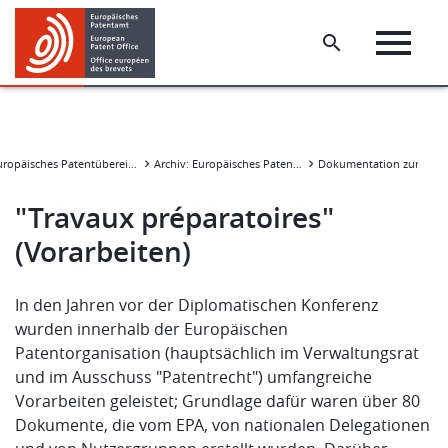
Skip
Skip
to
to
main
footer
content
Europäisches Patentübereinkommen
Archiv: Europäisches Patentübereinkommen
"Travaux préparatoires"
(Vorarbeiten)
In den Jahren vor der Diplomatischen Konferenz
wurden innerhalb der Europäischen
Patentorganisation (hauptsächlich im Verwaltungsrat
und im Ausschuss "Patentrecht") umfangreiche
Vorarbeiten geleistet; Grundlage dafür waren über 80
Dokumente, die vom EPA, von nationalen Delegationen