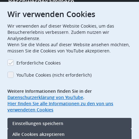
Beschwerdekammern
Wir verwenden Cookies
European Patent Office
EPO Jobs
Wir verwenden auf dieser Website Cookies, um das
Besuchererlebnis verbessern. Zudem nutzen wir
Analysedienste.
EuropeanPatentOffice
Wenn Sie die Videos auf dieser Website ansehen möchten,
müssen Sie die Cookies von YouTube akzeptieren.
European Patent Office
EPO Jobs
Erforderliche Cookies
EPO Procurement
YouTube Cookies (nicht erforderlich)
EPOorg
EPOjobs
Weitere Informationen finden Sie in der
Datenschutzerklärung von YouTube
.
TheEPO
Hier finden Sie alle Informationen zu den von uns
verwendeten Cookies
Footer
Impressum
Einstellungen speichern
Nutzungsbedingungen
Datenschutz
Alle Cookies akzeptieren