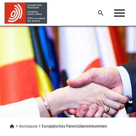
Skip
Skip
to
to
main
footer
content
Europäisches Patentübereinkommen
Rechtstexte