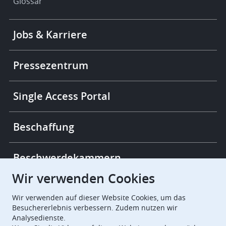
Glossar
Footer
Jobs & Karriere
-
More
links
Pressezentrum
Single Access Portal
Beschaffung
Beschwerdekammern
Wir verwenden Cookies
European Patent Office
EPO Jobs
Wir verwenden auf dieser Website Cookies, um das
Besuchererlebnis verbessern. Zudem nutzen wir
Analysedienste.
EuropeanPatentOffice