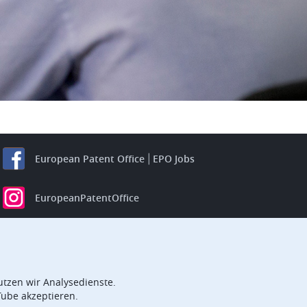
European Patent Office
EPO Jobs
EuropeanPatentOffice
European Patent Office
EPO Jobs
EPO Procurement
tzen wir Analysedienste.
EPOorg
EPOjobs
Tube akzeptieren.