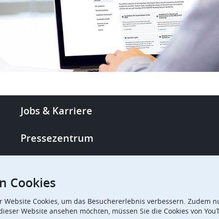
Footer
Jobs & Karriere
-
More
Pressezentrum
links
Single Access Portal
n Cookies
Beschaffung
r Website Cookies, um das Besuchererlebnis verbessern. Zudem nu
 dieser Website ansehen möchten, müssen Sie die Cookies von You