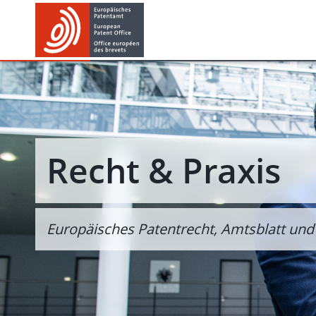
Skip
Skip
to
to
main
footer
content
Recht & Praxis
Europäisches Patentrecht, Amtsblatt und