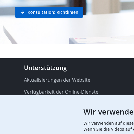
Konsultation: Richtlinien
Footer
Unterstützung
-
Service
Aktualisierungen der Website
&
Verfügbarkeit der Online-Dienste
support
FAQ
Wir verwende
Veröffentlichungen
Wir verwenden auf diese
Verfahrensbezogene Mitteilungen
Wenn Sie die Videos auf