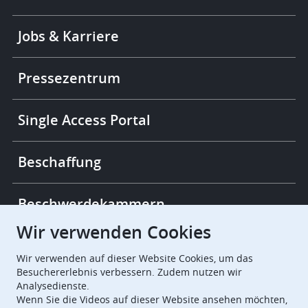
Footer
Jobs & Karriere
-
More
links
Pressezentrum
Single Access Portal
Beschaffung
Beschwerdekammern
Wir verwenden Cookies
European Patent Office
EPO Jobs
Wir verwenden auf dieser Website Cookies, um das
Besuchererlebnis verbessern. Zudem nutzen wir
Analysedienste.
EuropeanPatentOffice
Wenn Sie die Videos auf dieser Website ansehen möchten,