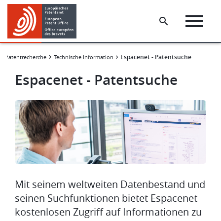
Skip
Skip
to
to
main
footer
content
Espacenet - Patentsuche
Patentrecherche
Technische Information
Espacenet - Patentsuche
Bild
Mit seinem weltweiten Datenbestand und
seinen Suchfunktionen bietet Espacenet
kostenlosen Zugriff auf Informationen zu