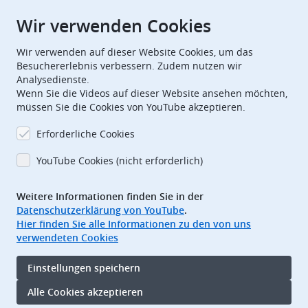
Wir verwenden Cookies
European Patent Office
EPO Jobs
Wir verwenden auf dieser Website Cookies, um das
Besuchererlebnis verbessern. Zudem nutzen wir
Analysedienste.
EuropeanPatentOffice
Wenn Sie die Videos auf dieser Website ansehen möchten,
müssen Sie die Cookies von YouTube akzeptieren.
European Patent Office
EPO Jobs
Erforderliche Cookies
EPO Procurement
YouTube Cookies (nicht erforderlich)
EPOorg
EPOjobs
Weitere Informationen finden Sie in der
Datenschutzerklärung von YouTube
.
TheEPO
Hier finden Sie alle Informationen zu den von uns
verwendeten Cookies
Footer
Impressum
Einstellungen speichern
Nutzungsbedingungen
Datenschutz
Alle Cookies akzeptieren
Barrierefreiheit