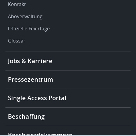
Kontakt
Aboverwaltung
Offizielle Feiertage
Glossar
Footer
Jobs & Karriere
-
More
links
Pressezentrum
Single Access Portal
Beschaffung
Beschwerdekammern