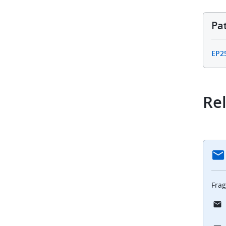
Leder
aus
Pa
Blätte
EP2
Rel
Frag