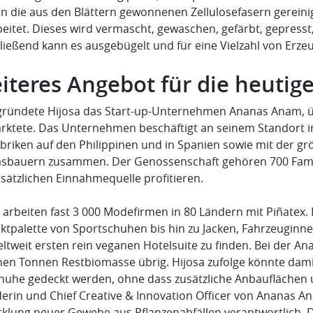
n die aus den Blättern gewonnenen Zellulosefasern gereinig
beitet. Dieses wird vermascht, gewaschen, gefärbt, gepress
ließend kann es ausgebügelt und für eine Vielzahl von Erz
eiteres Angebot für die heutig
gründete Hijosa das Start-up-Unternehmen Ananas Anam, üb
rktete. Das Unternehmen beschäftigt an seinem Standort in
abriken auf den Philippinen und in Spanien sowie mit der g
sbauern zusammen. Der Genossenschaft gehören 700 Familien
sätzlichen Einnahmequelle profitieren.
 arbeiten fast 3 000 Modefirmen in 80 Ländern mit Piñatex. 
ktpalette von Sportschuhen bis hin zu Jacken, Fahrzeugin
ltweit ersten rein veganen Hotelsuite zu finden. Bei der An
onen Tonnen Restbiomasse übrig. Hijosa zufolge könnte dami
chuhe gedeckt werden, ohne dass zusätzliche Anbauflächen
erin und Chief Creative & Innovation Officer von Ananas Ana
cklung neuer Gewebe aus Pflanzenabfällen verantwortlich. D