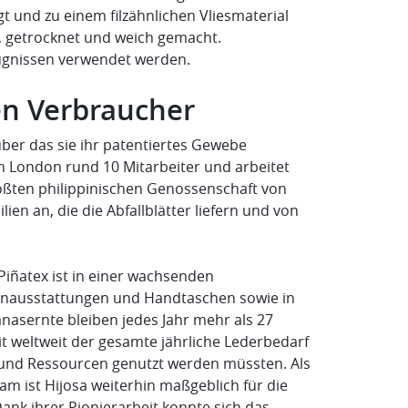
t und zu einem filzähnlichen Vliesmaterial
t, getrocknet und weich gemacht.
eugnissen verwendet werden.
en Verbraucher
er das sie ihr patentiertes Gewebe
 London rund 10 Mitarbeiter und arbeitet
rößten philippinischen Genossenschaft von
 an, die die Abfallblätter liefern und von
Piñatex ist in einer wachsenden
nenausstattungen und Handtaschen sowie in
anasernte bleiben jedes Jahr mehr als 27
t weltweit der gesamte jährliche Lederbedarf
 und Ressourcen genutzt werden müssten. Als
m ist Hijosa weiterhin maßgeblich für die
ank ihrer Pionierarbeit konnte sich das