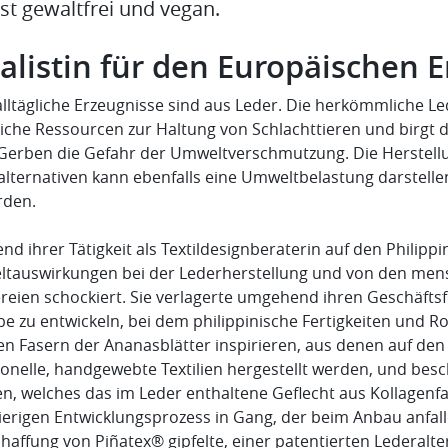
st gewaltfrei und vegan.
alistin für den Europäischen E
 alltägliche Erzeugnisse sind aus Leder. Die herkömmliche L
liche Ressourcen zur Haltung von Schlachttieren und birgt 
Gerben die Gefahr der Umweltverschmutzung. Die Herstell
alternativen kann ebenfalls eine Umweltbelastung darstell
rden.
nd ihrer Tätigkeit als Textildesignberaterin auf den Phili
tauswirkungen bei der Lederherstellung und von den men
reien schockiert. Sie verlagerte umgehend ihren Geschäftsf
 zu entwickeln, bei dem philippinische Fertigkeiten und Ro
n Fasern der Ananasblätter inspirieren, aus denen auf den P
ionelle, handgewebte Textilien hergestellt werden, und bes
en, welches das im Leder enthaltene Geflecht aus Kollagenfa
ierigen Entwicklungsprozess in Gang, der beim Anbau anfall
haffung von Piñatex® gipfelte, einer patentierten Lederalt