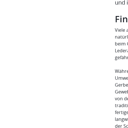
und i
Fin
Viele
natür
beim 
Leder
gefäh
Währe
Umwel
Gerbe
Gewebe
von de
tradit
fertig
langw
der Sc