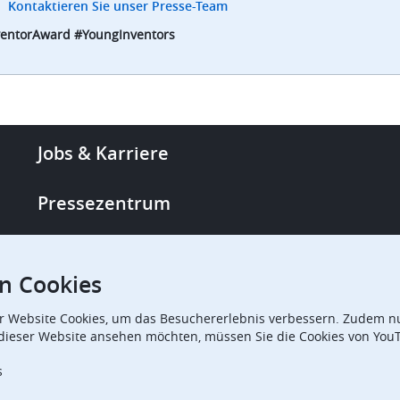
Kontaktieren Sie unser Presse-Team
ventorAward #YoungInventors
Footer
Jobs & Karriere
-
More
Pressezentrum
links
Single Access Portal
n Cookies
Beschaffung
r Website Cookies, um das Besuchererlebnis verbessern. Zudem nu
 dieser Website ansehen möchten, müssen Sie die Cookies von You
Beschwerdekammern
s