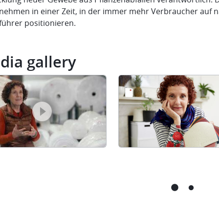
nehmen in einer Zeit, in der immer mehr Verbraucher auf n
führer positionieren.
dia gallery
en
Carmen
a
Hijosa
nnung
altigen