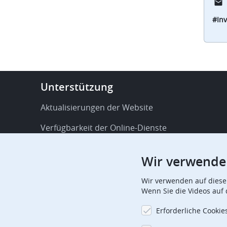
#In
Footer
Unterstützung
-
Service
Aktualisierungen der Website
&
Verfügbarkeit der Online-Dienste
support
FAQ
Wir verwende
Veröffentlichungen
Wir verwenden auf diese
Verfahrensbezogene Mitteilungen
Wenn Sie die Videos auf
Kontakt
Erforderliche Cookie