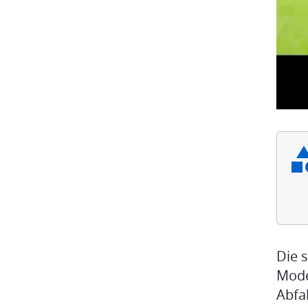
Die 
Mode
Abfa