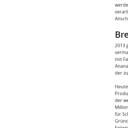
werde
verar
Ansch
Br
2013 
verma
mit F
Anana
der zu
Heute
Produ
der we
Milli
für S
Gründ
Entwi