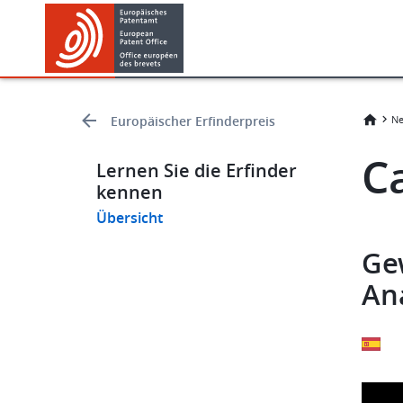
Skip
Skip
to
to
main
footer
content
Europäischer Erfinderpreis
Ne
C
Lernen Sie die Erfinder
kennen
Übersicht
Ge
An