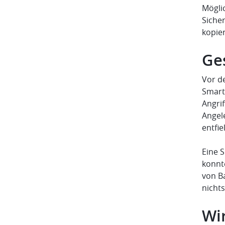
Mögli
Siche
kopier
Ge
Vor d
Smart
Angri
Angel
entfi
Eine 
konnt
von B
nicht
Wi