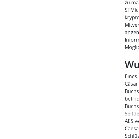
zu mac
STMicr
krypt
Mitver
angeme
Inform
Mögli
Wu
Eines 
Cäsar
Buchs
befin
Buchs
Seitd
AES v
Caesa
Schlü