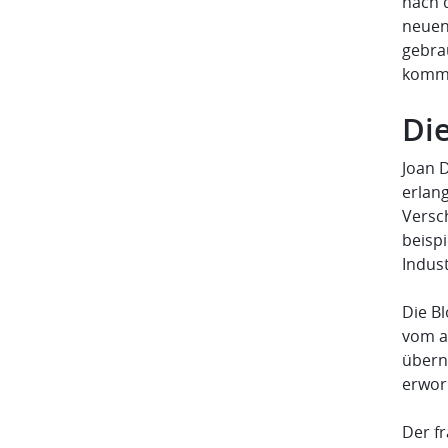
nach 
neuen 
gebra
kommu
Die
Joan 
erlang
Versc
beisp
Indust
Die B
vom a
übern
erwor
Der fr