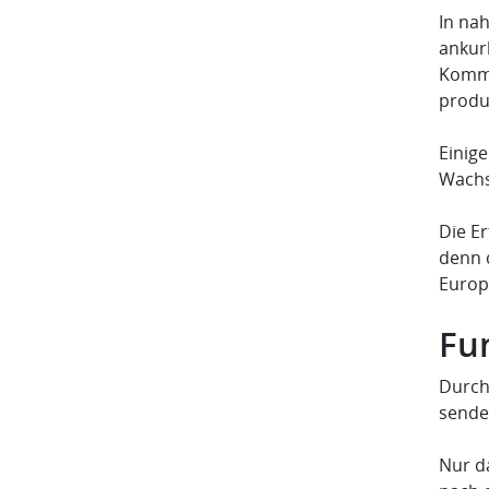
In na
ankurb
Kommu
produ
Einig
Wachs
Die E
denn 
Europ
Fu
Durch
sende
Nur d