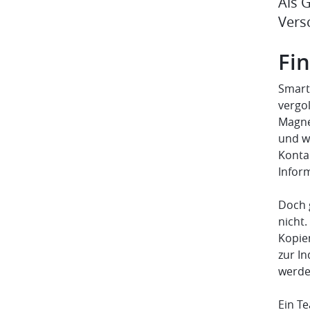
Als 
Vers
Fin
Smart
vergol
Magnet
und w
Konta
Inform
Doch 
nicht
Kopien
zur I
werde
Ein T