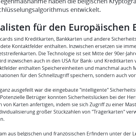
Gegenmaßnahme haben die belgischen Kryptograf
chlüsselungsalgorithmus entwickelt.
alisten für den Europäischen 
cards sind Kreditkarten, Bankkarten und andere Sicherheits
dete Kontaktfelder enthalten. Inzwischen ersetzen sie imme
streifenkarten. Die Technologie ist seit Mitte der 90er-Jah
ird inzwischen auch in den USA für Bank- und Kreditkarten 
ktfelder enthalten Speichereinheiten und manchmal auch Mi
ationen für den Schnellzugriff speichern, sondern auch vor
ganz ausgefeilt war die eingebaute "intelligente" Sicherhei
. Potenzielle Betrüger konnten Sicherheitslücken bei der H
 von Karten anfertigen, indem sie sich Zugriff zu einer Mas
ndividualisierung großer Stückzahlen von "Trägerkarten" ve
n.
eam aus belgischen und französischen Erfindern unter der 