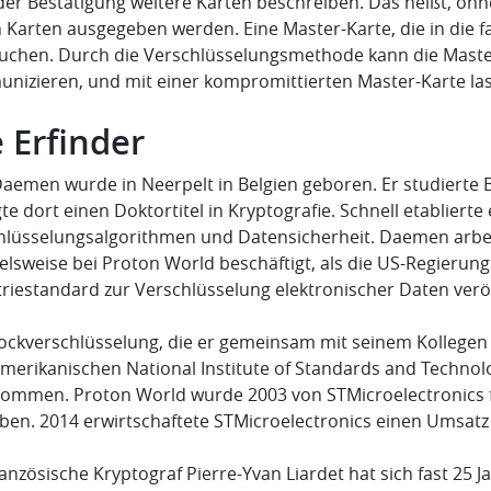
der Bestätigung weitere Karten beschreiben. Das heißt, ohn
Karten ausgegeben werden. Eine Master-Karte, die in die fa
uchen. Durch die Verschlüsselungsmethode kann die Master
nizieren, und mit einer kompromittierten Master-Karte lass
 Erfinder
Daemen wurde in Neerpelt in Belgien geboren. Er studiert
te dort einen Doktortitel in Kryptografie. Schnell etablierte
hlüsselungsalgorithmen und Datensicherheit. Daemen arbe
ielsweise bei Proton World beschäftigt, als die US-Regierun
riestandard zur Verschlüsselung elektronischer Daten veröf
lockverschlüsselung, die er gemeinsam mit seinem Kollegen 
merikanischen National Institute of Standards and Technol
ommen. Proton World wurde 2003 von STMicroelectronics 
ben. 2014 erwirtschaftete STMicroelectronics einen Umsatz
anzösische Kryptograf Pierre-Yvan Liardet hat sich fast 25 