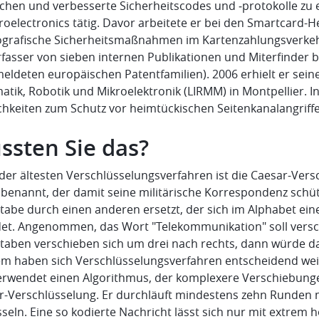
hen und verbesserte Sicherheitscodes und ‑protokolle zu ent
oelectronics tätig. Davor arbeitete er bei den Smartcard-H
ografische Sicherheitsmaßnahmen im Kartenzahlungsverkehr 
fasser von sieben internen Publikationen und Miterfinder be
ldeten europäischen Patentfamilien). 2006 erhielt er seine
atik, Robotik und Mikroelektronik (LIRMM) in Montpellier. I
chkeiten zum Schutz vor heimtückischen Seitenkanalangriff
ssten Sie das?
der ältesten Verschlüsselungsverfahren ist die Caesar-Versc
 benannt, der damit seine militärische Korrespondenz schütz
tabe durch einen anderen ersetzt, der sich im Alphabet ein
det. Angenommen, das Wort "Telekommunikation" soll versch
taben verschieben sich um drei nach rechts, dann würde 
em haben sich Verschlüsselungsverfahren entscheidend wei
erwendet einen Algorithmus, der komplexere Verschiebunge
r-Verschlüsselung. Er durchläuft mindestens zehn Runden
sseln. Eine so kodierte Nachricht lässt sich nur mit extrem