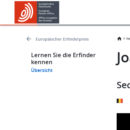
Skip
Skip
to
to
main
footer
content
Europäischer Erfinderpreis
Ne
J
Lernen Sie die Erfinder
kennen
Übersicht
Se