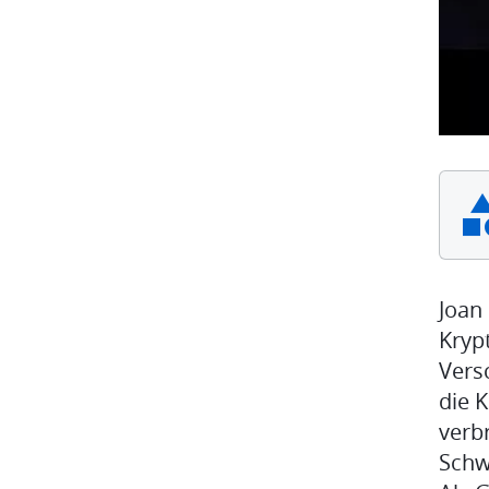
Joan
Kryp
Vers
die 
verb
Schw