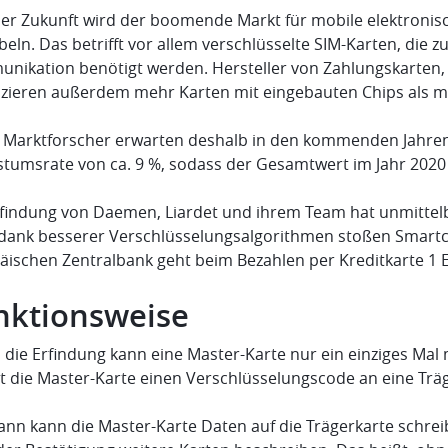
her Zukunft wird der boomende Markt für mobile elektroni
eln. Das betrifft vor allem verschlüsselte SIM-Karten, die
nikation benötigt werden. Hersteller von Zahlungskarten, 
zieren außerdem mehr Karten mit eingebauten Chips als mit
e Marktforscher erwarten deshalb in den kommenden Jahren
tumsrate von ca. 9 %, sodass der Gesamtwert im Jahr 2020 
rfindung von Daemen, Liardet und ihrem Team hat unmittelb
dank besserer Verschlüsselungsalgorithmen stoßen Smartca
äischen Zentralbank geht beim Bezahlen per Kreditkarte 1 
nktionsweise
 die Erfindung kann eine Master-Karte nur ein einziges Mal
t die Master-Karte einen Verschlüsselungscode an eine Träg
ann kann die Master-Karte Daten auf die Trägerkarte schre