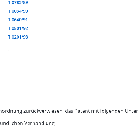
T 0783/89
T 0034/90
T 0640/91
T 0501/92
T 0201/98
-
 Anordnung zurückverwiesen, das Patent mit folgenden Unte
mündlichen Verhandlung;