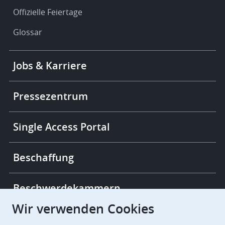
Offizielle Feiertage
Glossar
Footer
Jobs & Karriere
-
More
links
Pressezentrum
Single Access Portal
Beschaffung
Beschwerdekammern
Wir verwenden Cookies
European Patent Office
EPO Jobs