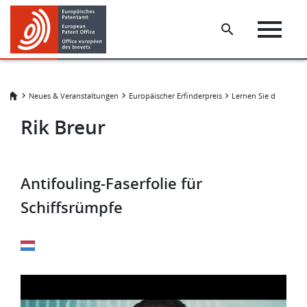
Skip
Skip
to
to
main
footer
content
Neues & Veranstaltungen
Europäischer Erfinderpreis
Rik Breur
Antifouling-Faserfolie für
Schiffsrümpfe