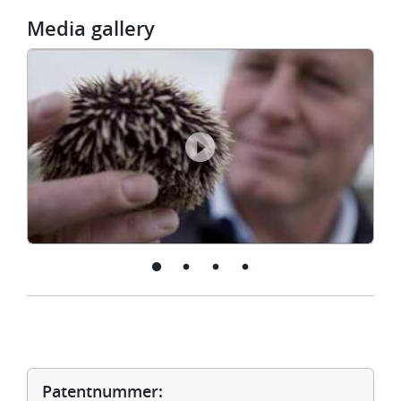
Media gallery
Rik
Breur
-
Marine
antifouling
fibre
wrap
Patentnummer: